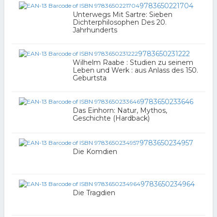
9783650221704
Unterwegs Mit Sartre: Sieben
Dichterphilosophen Des 20.
Jahrhunderts
9783650231222
Wilhelm Raabe : Studien zu seinem
Leben und Werk : aus Anlass des 150.
Geburtsta
9783650233646
Das Einhorn: Natur, Mythos,
Geschichte (Hardback)
9783650234957
Die Komdien
9783650234964
Die Tragdien