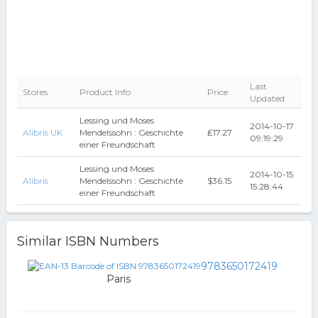
Last
Stores
Product Info
Price
Updated
Lessing und Moses
2014-10-17
Alibris UK
Mendelssohn : Geschichte
₤17.27
09:19:29
einer Freundschaft
Lessing und Moses
2014-10-15
Alibris
Mendelssohn : Geschichte
$36.15
15:28:44
einer Freundschaft
Similar ISBN Numbers
9783650172419
Paris