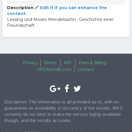
Description
Edit it if you can enhance the
content.
Lessing und Moses Mendelssohn : Geschichte einer
Freundschaft
Privacy
Terms
API
Fees & Billing
UPCitemdb.com
Contact
Disclaimer: The information is all provided as-is, with no
guarantees on availability or accuracy of the results. We'll
certainly do our best to make the service highly-available
though, and the results accurate.